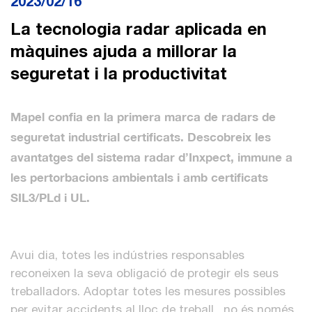
2023/02/16
La tecnologia radar aplicada en
màquines ajuda a millorar la
seguretat i la productivitat
Mapel confia en la primera marca de radars de
seguretat industrial certificats.
Descobreix les
avantatges del sistema radar d’Inxpect, immune a
les pertorbacions ambientals i amb certificats
SIL3/PLd i UL.
Avui dia, totes les indústries responsables
reconeixen la seva obligació de protegir els seus
treballadors. Adoptar totes les mesures possibles
per evitar accidents al lloc de treball, no és no­­més