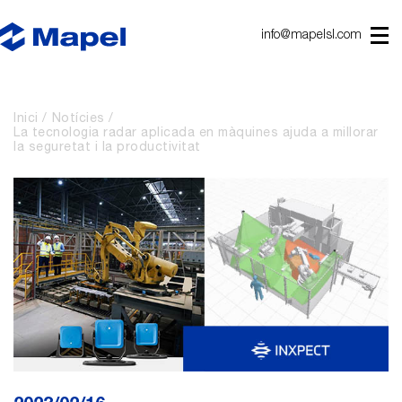
info@mapelsl.com
Inici
Notícies
La tecnologia radar aplicada en màquines ajuda a millorar
la seguretat i la productivitat