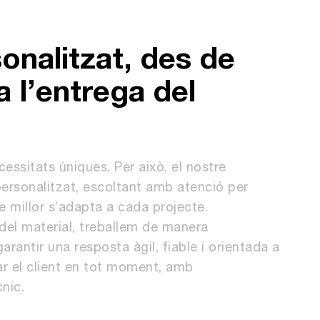
onalitzat, des de
 a l’entrega del
ssitats úniques. Per això, el nostre
ersonalitzat, escoltant amb atenció per
ue millor s’adapta a cada projecte.
ga del material, treballem de manera
rantir una resposta àgil, fiable i orientada a
r el client en tot moment, amb
nic.