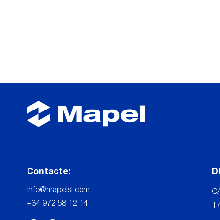
Contacte:
D
info@mapelsl.com
C/
+34 972 58 12 14
17