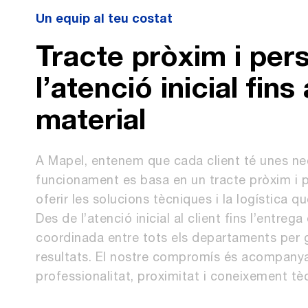
Un equip al teu costat
Tracte pròxim i pers
l’atenció inicial fins
material
A Mapel, entenem que cada client té unes nece
funcionament es basa en un tracte pròxim i p
oferir les solucions tècniques i la logística q
Des de l’atenció inicial al client fins l’entre
coordinada entre tots els departaments per ga
resultats. El nostre compromís és acompanya
professionalitat, proximitat i coneixement tèc