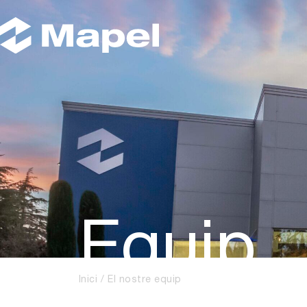
Equip
Inici
El nostre equip