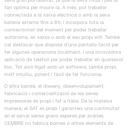
seva gran portabilitat, ja que la seva mida i pes la
fan òptima per moure-la. A més, pot treballar
connectada a la xarxa elèctrica o amb la seva
bateria externa fins a 8 h, i incorpora tota la
connectivitat del moment per poder treballar
autònoma, en xarxa o amb el seu propi wifi. També
cal destacar que disposa d’una pantalla tàctil per
fer algunes operacions localment, i una innovadora
aplicació de telèfon per poder treballar en qualsevol
lloc. Tot això lligat amb un software, també propi,
molt intuïtiu, potent i fàcil de fer funcionar.
D’altra banda, el disseny, desenvolupament,
fabricació i comercialització de les seves
impressores és propi i fet a Itàlia. De la mateixa
manera, el SAT és propi i garanteix una continuïtat
en el servei sense grans esperes per avaries.
CEMBRE no fabrica bornes o altres elements de