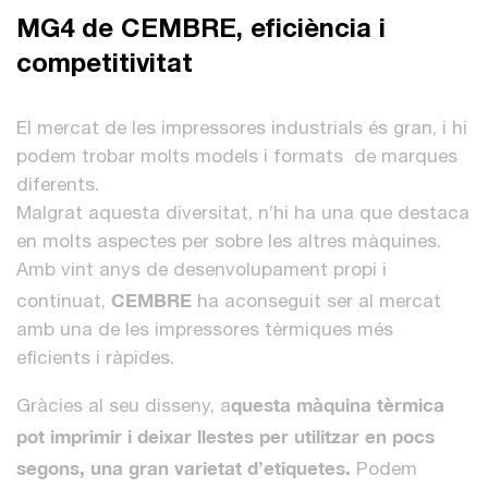
MG4 de CEMBRE, eficiència i
competitivitat
El mercat de les impressores industrials és gran, i hi
podem trobar molts models i formats de marques
diferents.
Malgrat aquesta diversitat, n’hi ha una que destaca
en molts aspectes per sobre les altres màquines.
Amb vint anys de desenvolupament propi i
CEMBRE
continuat,
ha aconseguit ser al mercat
amb una de les impressores tèrmiques més
eficients i ràpides.
questa màquina tèrmica
Gràcies al seu disseny, a
pot imprimir i deixar llestes per utilitzar en pocs
segons, una gran varietat d’etiquetes.
Podem