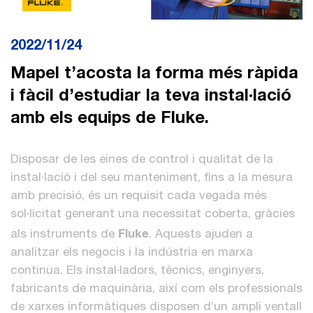
2022/11/24
Mapel t’acosta la forma més ràpida
i fàcil d’estudiar la teva instal·lació
amb els equips de Fluke.
Disposar de les eines de control i qualitat de la
instal·lació i del seu manteniment, fins a la mesura
amb precisió, és un requisit cada vegada més
sol·licitat generant una necessitat coberta, gràcies
Fluke
als instruments de
. Aquests ajuden a
analitzar els negocis i la indústria en marxa
continua. Els instal·ladors, tècnics, enginyers,
fabricants de maquinària, així com els professionals
de xarxes informàtiques disposen d’un ampli ventall