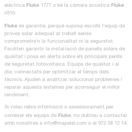
Fluke
Fluke
elèctrica
1777 o bé la càmera acústica
ii910.
Fluke
és garantia, perquè suposa escollir l’equip de
proves solar adequat al treball sense
comprometre’n la funcionalitat ni la seguretat.
Faciliten garantir la instal·lació de panells solars de
qualitat i posa en alerta sobre els principals perills
de seguretat fotovoltaica. Equips de qualitat i al
dia, connectats per optimitzar el temps dels
tècnics. Ajuden a analitzar, solucionar problemes i
reparar aquests sistemes per aconseguir el millor
rendiment.
Si voleu rebre informació o assessorament per
Fluke
conèixer els equips de
, no dubteu a contactar
amb nosaltres a info@mapelsl.com o al 972 58 12 14.