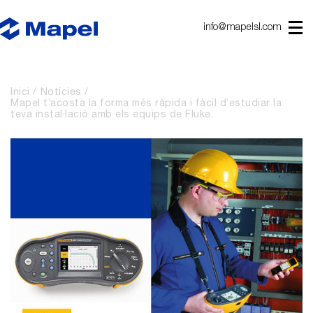
info@mapelsl.com
Inici
Notícies
Mapel t’acosta la forma més ràpida i fàcil d’estudiar la
teva instal·lació amb els equips de Fluke.