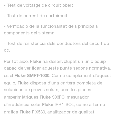
- Test de voltatge de circuit obert
- Test de corrent de curtcircuit
- Verificació de la funcionalitat dels principals
components del sistema
- Test de resistència dels conductors del circuit de
cc.
Fluke
Per tot això,
ha desenvolupat un únic equip
capaç de verificar aquests punts segons normativa,
Fluke SMFT-1000
és el
. Com a complement d’aquest
Fluke
equip,
disposa d’una cartera completa de
solucions de proves solars, com les pinces
Fluke
amperimètriques
993FC, mesurador
Fluke
d’irradiància solar
IRR1-SOL, càmera termo
Fluke
gràfica
FiX580, analitzador de qualitat