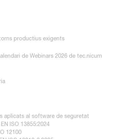
torns productius exigents
Calendari de Webinars 2026 de tec.nicum
ia
 aplicats al software de seguretat
s EN ISO 13855:2024
ISO 12100