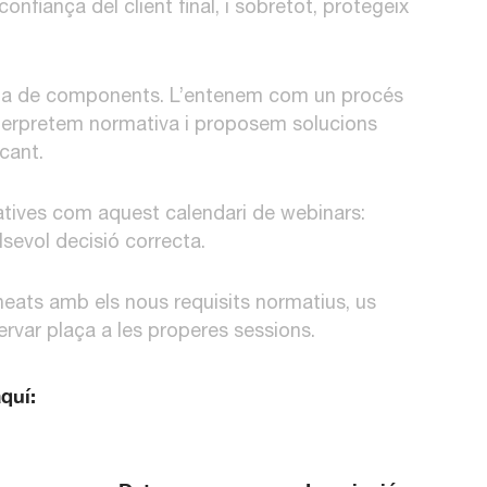
confiança del client final, i sobretot, protegeix
da de components. L’entenem com un procés
terpretem normativa i proposem solucions
cant.
atives com aquest calendari de webinars:
sevol decisió correcta.
ineats amb els nous requisits normatius, us
rvar plaça a les properes sessions.
quí: