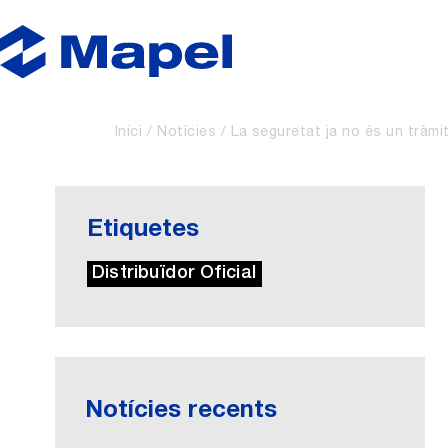
Inici
Notícies
La seguretat ja no és un tràmit
Etiquetes
Distribuïdor Oficial
Notícies recents