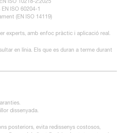
s EN ISO 10218-2:2025
s EN ISO 60204-1
vament (EN ISO 14119)
er experts, amb enfoc pràctic i aplicació real.
ltar en línia. Els que es duran a terme durant
aranties.
llor dissenyada.
ns posteriors, evita redissenys costosos,