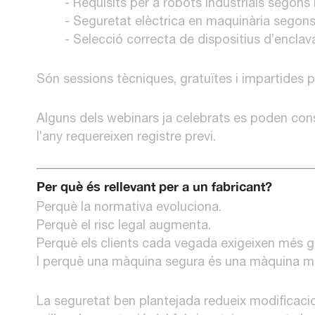
- Requisits per a robots industrials segon
- Seguretat elèctrica en maquinària segon
- Selecció correcta de dispositius d’encla
Són sessions tècniques, gratuïtes i impartides p
Alguns dels webinars ja celebrats es poden consu
l’any requereixen registre previ.
Per què és rellevant per a un fabricant?
Perquè la normativa evoluciona.
Perquè el risc legal augmenta.
Perquè els clients cada vegada exigeixen més g
I perquè una màquina segura és una màquina mi
La seguretat ben plantejada redueix modificacio