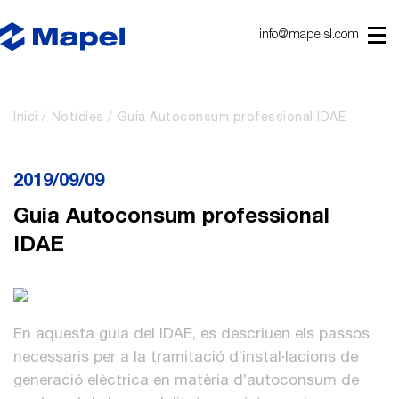
info@mapelsl.com
Inici
Notícies
Guia Autoconsum professional IDAE
2019/09/09
Guia Autoconsum professional
IDAE
En aquesta guia del IDAE, es descriuen els passos
necessaris per a la tramitació d’instal·lacions de
generació elèctrica en matèria d’autoconsum de