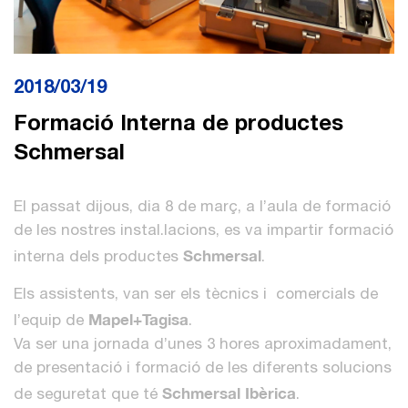
2018/03/19
Formació Interna de productes
Schmersal
El passat dijous, dia 8 de març, a l’aula de formació
de les nostres instal.lacions, es va impartir formació
Schmersal
interna dels productes
.
Els assistents, van ser els tècnics i comercials de
Mapel+Tagisa
l’equip de
.
Va ser una jornada d’unes 3 hores aproximadament,
de presentació i formació de les diferents solucions
Schmersal Ibèrica
de seguretat que té
.