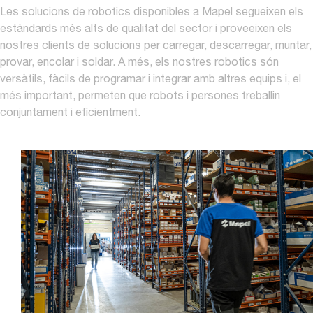
Les solucions de robotics disponibles a Mapel segueixen els
estàndards més alts de qualitat del sector i proveeixen els
nostres clients de solucions per carregar, descarregar, muntar,
provar, encolar i soldar. A més, els nostres robotics són
versàtils, fàcils de programar i integrar amb altres equips i, el
més important, permeten que robots i persones treballin
conjuntament i eficientment.