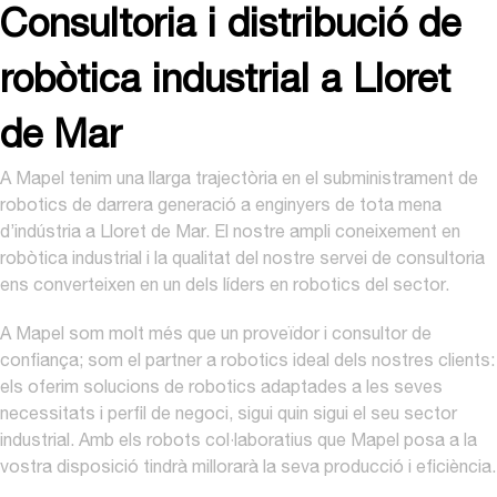
Consultoria i distribució de
robòtica industrial a Lloret
de Mar
A Mapel tenim una llarga trajectòria en el subministrament de
robotics de darrera generació a enginyers de tota mena
d’indústria a Lloret de Mar. El nostre ampli coneixement en
robòtica industrial i la qualitat del nostre servei de consultoria
ens converteixen en un dels líders en robotics del sector.
A Mapel som molt més que un proveïdor i consultor de
confiança; som el partner a robotics ideal dels nostres clients:
els oferim solucions de robotics adaptades a les seves
necessitats i perfil de negoci, sigui quin sigui el seu sector
industrial. Amb els robots col·laboratius que Mapel posa a la
vostra disposició tindrà millorarà la seva producció i eficiència.