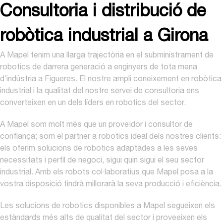
Consultoria i distribució de
robòtica industrial a Girona
A Mapel tenim una llarga trajectòria en el subministrament de
robotics de darrera generació a enginyers de tota mena
d’indústria a Figueres. El nostre ampli coneixement en robòtica
industrial i la qualitat del nostre servei de consultoria ens
converteixen en un dels líders en robotics del sector.
A Mapel som molt més que un proveïdor i consultor de
confiança; som el partner a robotics ideal dels nostres clients:
els oferim solucions de robotics adaptades a les seves
necessitats i perfil de negoci, sigui quin sigui el seu sector
industrial. Amb els robots col·laboratius que Mapel posa a la
vostra disposició tindrà millorarà la seva producció i eficiència.
Les solucions de robotics disponibles a Mapel segueixen els
estàndards més alts de qualitat del sector i proveeixen els