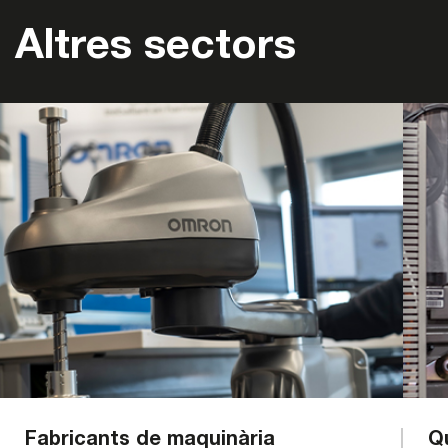
Altres sectors
Fabricants de maquinària
Q