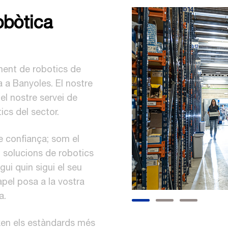
obòtica
ament de robotics de
 a Banyoles. El nostre
el nostre servei de
ics del sector.
e confiança; som el
m solucions de robotics
gui quin sigui el seu
apel posa a la vostra
a.
xen els estàndards més