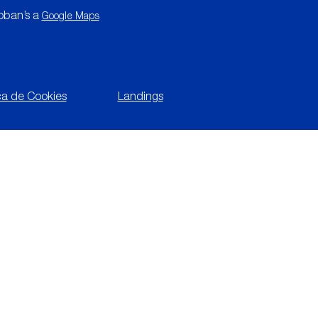
oban’s a
Google Maps
ica de Cookies
Landings