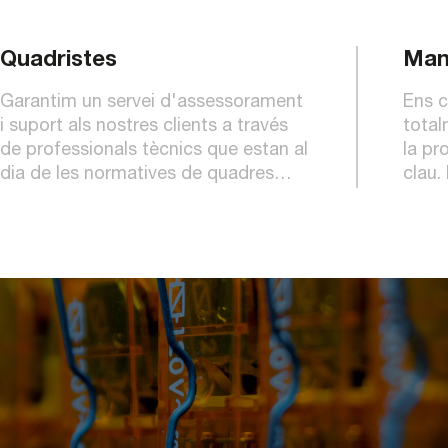
Quadristes
Man
Garantim un servei d'assessorament
Ens c
i suport als nostres clients a través
total
de professionals tècnics que estan al
la pr
dia de les normatives de quadres
clau.
elèctrics, equips i materials, aportant
sempr
tranquil·litat i seguretat.
innov