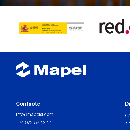
Contacte:
D
info@mapelsl.com
C/
+34 972 58 12 14
17