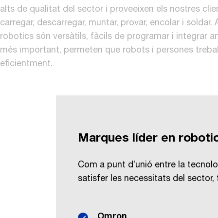
alts de qualitat del sector i proveeixen els nostres cli
carregar, descarregar, muntar, provar, encolar i soldar.
robotics són versàtils, fàcils de programar i integrar am
més important, permeten que robots i persones trebal
eficientment.
Marques líder en roboti
Com a punt d’unió entre la tecnolo
satisfer les necessitats del sector
Omron