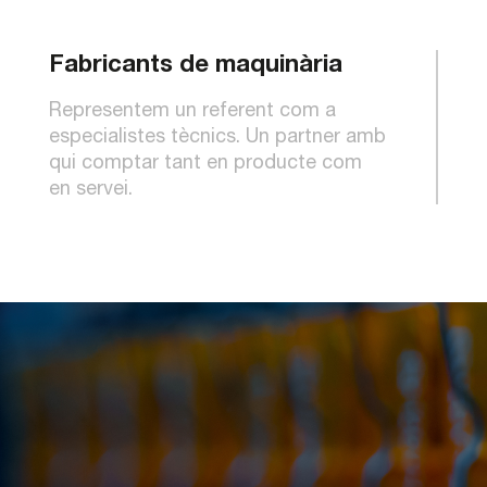
Fabricants de maquinària
Representem un referent com a
especialistes tècnics. Un partner amb
qui comptar tant en producte com
en servei.