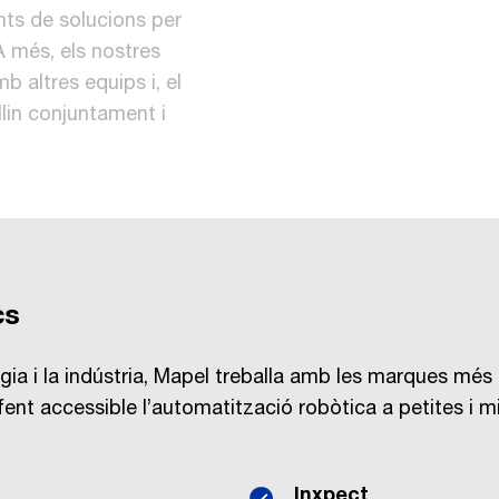
ents de solucions per
 A més, els nostres
b altres equips i, el
lin conjuntament i
cs
gia i la indústria, Mapel treballa amb les marques més 
, fent accessible l’automatització robòtica a petites i 
Inxpect