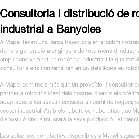
Consultoria i distribució de r
industrial a Banyoles
A Mapel tenim una llarga trajectòria en el subministr
darrera generació a enginyers de tota mena d’indústria
ampli coneixement en robòtica industrial i la qualitat d
consultoria ens converteixen en un dels líders en robot
A Mapel som molt més que un proveïdor i consultor d
partner a robotics ideal dels nostres clients: els oferi
adaptades a les seves necessitats i perfil de negoci, si
sector industrial. Amb els robots col·laboratius que M
disposició tindrà millorarà la seva producció i eficiènci
Les solucions de robotics disponibles a Mapel seguei