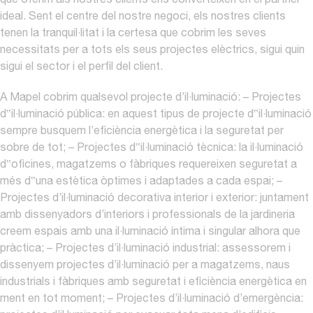
que oferim als nostres clients ens converteixen en el partner
ideal. Sent el centre del nostre negoci, els nostres clients
tenen la tranquil·litat i la certesa que cobrim les seves
necessitats per a tots els seus projectes elèctrics, sigui quin
sigui el sector i el perfil del client.
A Mapel cobrim qualsevol projecte d’il·luminació:
– Projectes
d‟il·luminació pública: en aquest tipus de projecte d‟il·luminació
sempre busquem l’eficiència energètica i la seguretat per
sobre de tot;
– Projectes d‟il·luminació tècnica: la il·luminació
d‟oficines, magatzems o fàbriques requereixen seguretat a
més d‟una estètica òptimes i adaptades a cada espai;
–
Projectes d’il·luminació decorativa interior i exterior: juntament
amb dissenyadors d’interiors i professionals de la jardineria
creem espais amb una il·luminació íntima i singular alhora que
pràctica;
– Projectes d’il·luminació industrial: assessorem i
dissenyem projectes d’il·luminació per a magatzems, naus
industrials i fàbriques amb seguretat i eficiència energètica en
ment en tot moment;
– Projectes d’il·luminació d’emergència: