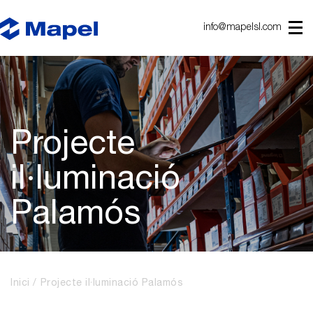
info@mapelsl.com
Projecte
il·luminació
Palamós
Inici
Projecte il·luminació Palamós