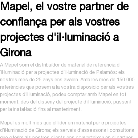
Mapel, el vostre partner de
confiança per als vostres
projectes d'il·luminació a
Girona
A Mapel som el distribuïdor de material de referència d
´il·luminació per a projectes d´il·luminació de Palamós: els
nostres més de 25 anys ens avalen. Amb les més de 150.000
referències que posem a la vostra disposició per als vostres
projectes d’il·luminació, podeu comptar amb Mapel en tot
moment: des del disseny del projecte d’il·luminació, passant
per la instal·lació fins al manteniment.
Mapel és molt més que el líder en material per a projectes
d’il·luminació de Girona; els serveis d’assessoria i consultoria