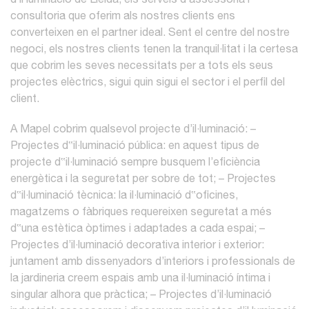
d’il·luminació de Lleida; els serveis d’assessoria i
consultoria que oferim als nostres clients ens
converteixen en el partner ideal. Sent el centre del nostre
negoci, els nostres clients tenen la tranquil·litat i la certesa
que cobrim les seves necessitats per a tots els seus
projectes elèctrics, sigui quin sigui el sector i el perfil del
client.
A Mapel cobrim qualsevol projecte d’il·luminació:
–
Projectes d‟il·luminació pública: en aquest tipus de
projecte d‟il·luminació sempre busquem l’eficiència
energètica i la seguretat per sobre de tot;
– Projectes
d‟il·luminació tècnica: la il·luminació d‟oficines,
magatzems o fàbriques requereixen seguretat a més
d‟una estètica òptimes i adaptades a cada espai;
–
Projectes d’il·luminació decorativa interior i exterior:
juntament amb dissenyadors d’interiors i professionals de
la jardineria creem espais amb una il·luminació íntima i
singular alhora que pràctica;
– Projectes d’il·luminació