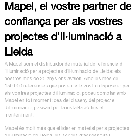
Mapel, el vostre partner de
confiança per als vostres
projectes d'il·luminació a
Lleida
A Mapel som el distribuïdor de material de referència d
´il·luminació per a projectes d´il·luminació de Lleida: els
nostres més de 25 anys ens avalen. Amb les més de
150.000 referències que posem a la vostra disposició per
als vostres projectes d’il·luminació, podeu comptar amb
Mapel en tot moment: des del disseny del projecte
d’il·luminació, passant per la instal·lació fins al
manteniment.
Mapel és molt més que el líder en material per a projectes