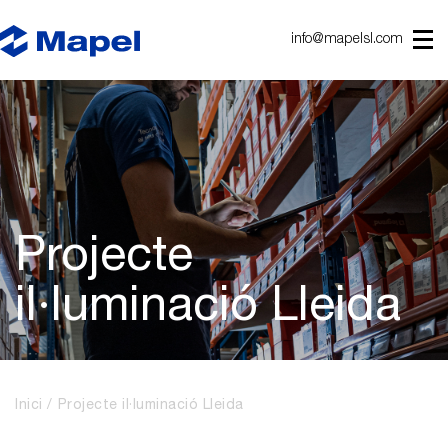
info@mapelsl.com
Projecte
il·luminació Lleida
Inici
Projecte il·luminació Lleida