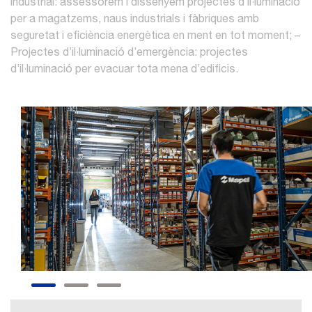
industrial: assessorem i dissenyem projectes d’il·luminació
per a magatzems, naus industrials i fàbriques amb
seguretat i eficiència energètica en ment en tot moment;
–
Projectes d’il·luminació d’emergència: projectes
d’il·luminació per evacuar tota mena d’edificis.