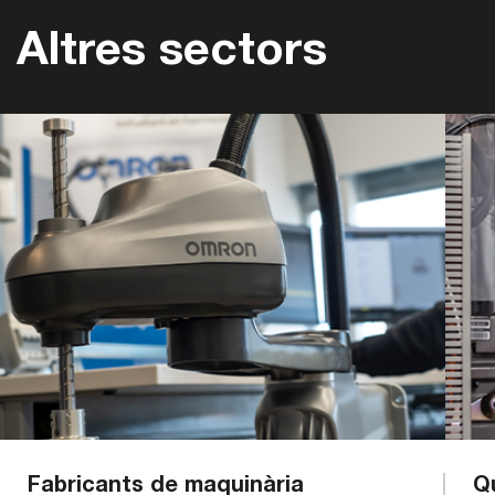
Altres sectors
Fabricants de maquinària
Q