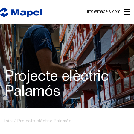
info@mapelsl.com
Projecte elèctric
Palamós
Inici
Projecte elèctric Palamós