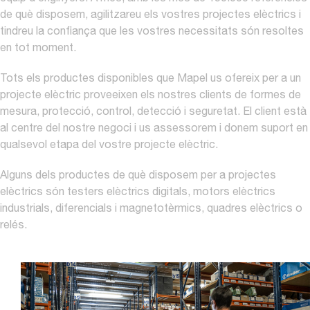
de què disposem, agilitzareu els vostres projectes elèctrics i
tindreu la confiança que les vostres necessitats són resoltes
en tot moment.
Tots els productes disponibles que Mapel us ofereix per a un
projecte elèctric proveeixen els nostres clients de formes de
mesura, protecció, control, detecció i seguretat. El client està
al centre del nostre negoci i us assessorem i donem suport en
qualsevol etapa del vostre projecte elèctric.
Alguns dels productes de què disposem per a projectes
elèctrics són testers elèctrics digitals, motors elèctrics
industrials, diferencials i magnetotèrmics, quadres elèctrics o
relés.