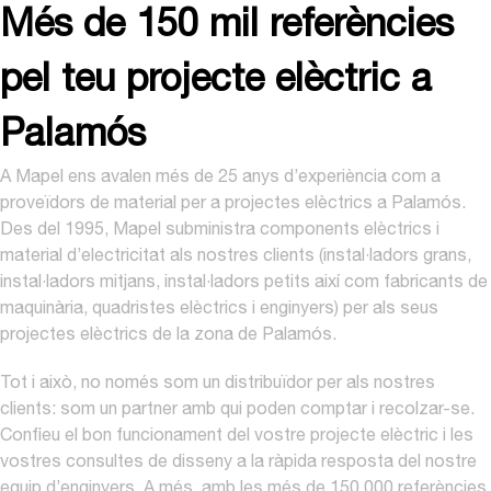
Més de 150 mil referències
pel teu projecte elèctric a
Palamós
A Mapel ens avalen més de 25 anys d’experiència com a
proveïdors de material per a projectes elèctrics a Palamós.
Des del 1995, Mapel subministra components elèctrics i
material d’electricitat als nostres clients (instal·ladors grans,
instal·ladors mitjans, instal·ladors petits així com fabricants de
maquinària, quadristes elèctrics i enginyers) per als seus
projectes elèctrics de la zona de Palamós.
Tot i això, no només som un distribuïdor per als nostres
clients: som un partner amb qui poden comptar i recolzar-se.
Confieu el bon funcionament del vostre projecte elèctric i les
vostres consultes de disseny a la ràpida resposta del nostre
equip d’enginyers. A més, amb les més de 150.000 referències