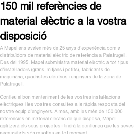
150 mil referències de
material elèctric a la vostra
disposició
A Mapel ens avalen més de 25 anys d’experiència com a
distribuïdors de material elèctric de referència a Palafrugell.
Des del 1995, Mapel subministra material elèctric a tot tipus
d’instal·ladors (grans, mitjans i petits), fabricants de
maquinària, quadristes elèctrics i enginyers de la zona de
Palafrugell.
Confieu el bon manteniment de les vostres instal·lacions
elèctriques i les vostres consultes a la ràpida resposta del
nostre equip d’enginyers. A més, amb les més de 150.000
referències en material elèctric de què disposa, Mapel
agilitzarà els seus projectes i tindrà la confiança que les seves
necessitats són resoltes en tot moment.