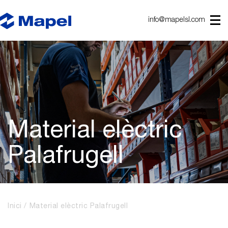
info@mapelsl.com
Material elèctric
Palafrugell
Inici
Material elèctric Palafrugell