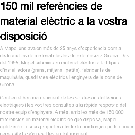
150 mil referències de
material elèctric a la vostra
disposició
A Mapel ens avalen més de 25 anys d’experiència com a
distribuïdors de material elèctric de referència a Girona. Des
del 1995, Mapel subministra material elèctric a tot tipus
d’instal·ladors (grans, mitjans i petits), fabricants de
maquinària, quadristes elèctrics i enginyers de la zona de
Girona.
Confieu el bon manteniment de les vostres instal·lacions
elèctriques i les vostres consultes a la ràpida resposta del
nostre equip d’enginyers. A més, amb les més de 150.000
referències en material elèctric de què disposa, Mapel
agilitzarà els seus projectes i tindrà la confiança que les seves
necessitats són resoltes en tot moment.