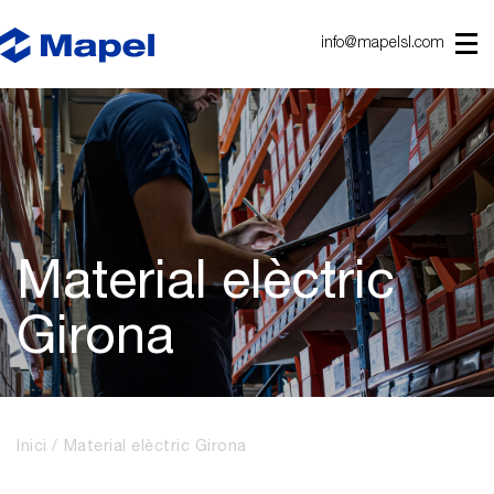
info@mapelsl.com
Material elèctric
Girona
Inici
Material elèctric Girona