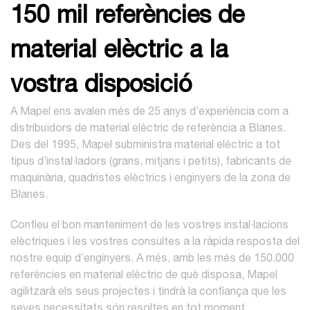
150 mil referències de
material elèctric a la
vostra disposició
A Mapel ens avalen més de 25 anys d’experiència com a
distribuïdors de material elèctric de referència a Blanes.
Des del 1995, Mapel subministra material elèctric a tot
tipus d’instal·ladors (grans, mitjans i petits), fabricants de
maquinària, quadristes elèctrics i enginyers de la zona de
Blanes.
Confieu el bon manteniment de les vostres instal·lacions
elèctriques i les vostres consultes a la ràpida resposta del
nostre equip d’enginyers. A més, amb les més de 150.000
referències en material elèctric de què disposa, Mapel
agilitzarà els seus projectes i tindrà la confiança que les
seves necessitats són resoltes en tot moment.