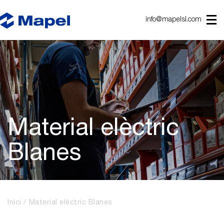
info@mapelsl.com
Material elèctric
Blanes
Inici
Material elèctric Blanes