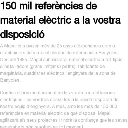
150 mil referències de
material elèctric a la vostra
disposició
A Mapel ens avalen més de 25 anys d’experiència com a
distribuïdors de material elèctric de referència a Banyoles.
Des del 1995, Mapel subministra material elèctric a tot tipus
d’instal·ladors (grans, mitjans i petits), fabricants de
maquinària, quadristes elèctrics i enginyers de la zona de
Banyoles.
Confieu el bon manteniment de les vostres instal·lacions
elèctriques i les vostres consultes a la ràpida resposta del
nostre equip d’enginyers. A més, amb les més de 150.000
referències en material elèctric de què disposa, Mapel
agilitzarà els seus projectes i tindrà la confiança que les seves
necessitats són resoltes en tot moment.