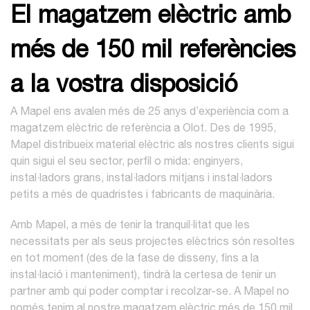
El magatzem elèctric amb
més de 150 mil referències
a la vostra disposició
A Mapel ens avalen més de 25 anys d’experiència com a
magatzem elèctric de referència a Olot. Des de 1995,
Mapel distribueix material elèctric als nostres clients sigui
quin sigui el seu sector, perfil o mida: enginyers,
instal·ladors grans, instal·ladors mitjans i instal·ladors
petits a més de quadristes i fabricants de maquinària.
Amb Mapel, a més de tenir la tranquil·litat que les
necessitats per als seus projectes elèctrics són resoltes
en tot moment (des de la fase de disseny, fins a la
instal·lació i manteniment), tindrà la certesa de tenir un
partner amb qui poder comptar i recolzar-se. A Mapel no
només tenim al nostre magatzem elèctric més de 150 mil