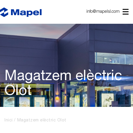
info@mapelsl.com
Magatzem elèctric
Olot
Inici
Magatzem elèctric Olot