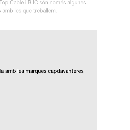
, Top Cable i BJC són només algunes
 amb les que treballem.
balla amb les marques capdavanteres