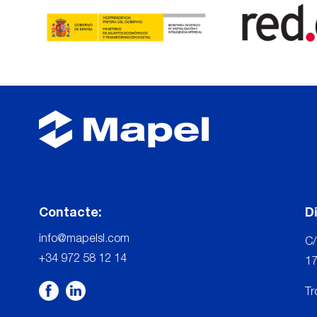
Contacte:
D
info@mapelsl.com
C/
+34 972 58 12 14
17
Tr