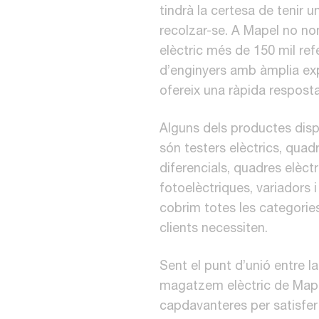
tindrà la certesa de tenir 
recolzar-se. A Mapel no n
elèctric més de 150 mil ref
d’enginyers amb àmplia exp
ofereix una ràpida resposta
Alguns dels productes disp
són testers elèctrics, quadr
diferencials, quadres elèctri
fotoelèctriques, variadors 
cobrim totes les categories
clients necessiten.
Sent el punt d’unió entre la 
magatzem elèctric de Mape
capdavanteres per satisfer l