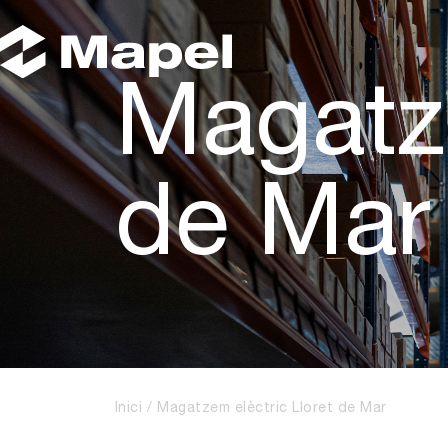
Magatze
de Mar
Inici
Magatzem elèctric Lloret de Mar