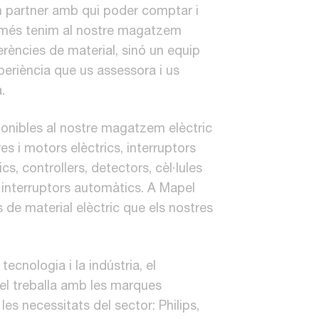
un partner amb qui poder comptar i
omés tenim al nostre magatzem
erències de material, sinó un equip
eriència que us assessora i us
.
onibles al nostre magatzem elèctric
es i motors elèctrics, interruptors
cs, controllers, detectors, cèl·lules
i interruptors automàtics. A Mapel
 de material elèctric que els nostres
tecnologia i la indústria, el
l treballa amb les marques
es necessitats del sector: Philips,