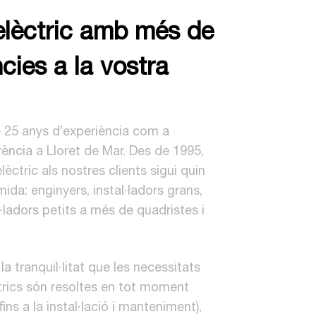
lèctric amb més de
ncies a la vostra
 25 anys d’experiència com a
ència a Lloret de Mar. Des de 1995,
lèctric als nostres clients sigui quin
 mida: enginyers, instal·ladors grans,
al·ladors petits a més de quadristes i
a tranquil·litat que les necessitats
ctrics són resoltes en tot moment
fins a la instal·lació i manteniment),