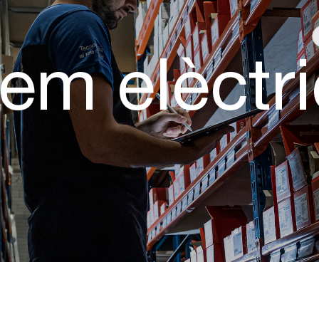
m elèctri