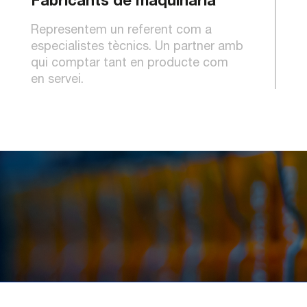
Fabricants de maquinària
Representem un referent com a
especialistes tècnics. Un partner amb
qui comptar tant en producte com
en servei.