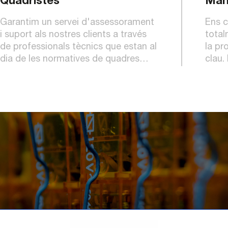
Quadristes
Man
Garantim un servei d'assessorament
Ens c
i suport als nostres clients a través
total
de professionals tècnics que estan al
la pr
dia de les normatives de quadres
clau.
elèctrics, equips i materials, aportant
sempr
tranquil·litat i seguretat.
innov