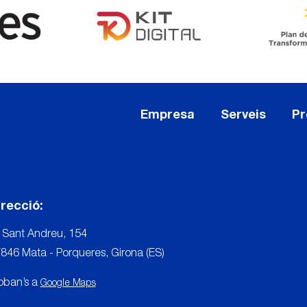
Empresa
Serveis
Pr
irecció:
 Sant Andreu, 154
846 Mata - Porqueres, Girona (ES)
oban’s a
Google Maps