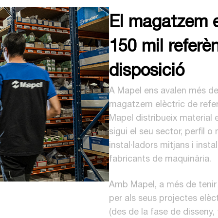
El magatzem e
150 mil referè
disposició
A Mapel ens avalen més de
magatzem elèctric de refer
Mapel distribueix material e
sigui el seu sector, perfil o
instal·ladors mitjans i inst
fabricants de maquinària.
Amb Mapel, a més de tenir l
per als seus projectes elè
(des de la fase de disseny, 