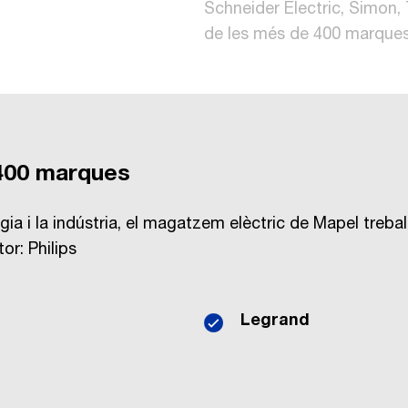
Schneider Electric, Simon
de les més de 400 marques
400 marques
gia i la indústria, el magatzem elèctric de Mapel tre
or: Philips
Legrand