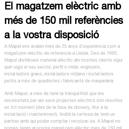
El magatzem elèctric amb
més de 150 mil referències
a la vostra disposició
A Mapel ens avalen més de 25 anys d’experiència com a
magatzem elèctric de referència a Lleida. Des de 1995,
Mapel distribueix material elèctric als nostres clients sigui
quin sigui el seu sector, perfil o mida: enginyers,
instal·ladors grans, instal·ladors mitjans i instal·ladors
petits a més de quadristes i fabricants de maquinària.
Amb Mapel, a més de tenir la tranquil·litat que les
necessitats per als seus projectes elèctrics són resoltes
en tot moment (des de la fase de disseny, fins a la
instal·lació i manteniment), tindrà la certesa de tenir un
partner amb qui poder comptar i recolzar-se. A Mapel no
només tenim al nostre magatzem elèctric més de 150 mil