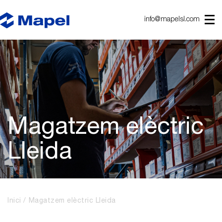
info@mapelsl.com
Magatzem elèctric
Lleida
Inici
Magatzem elèctric Lleida