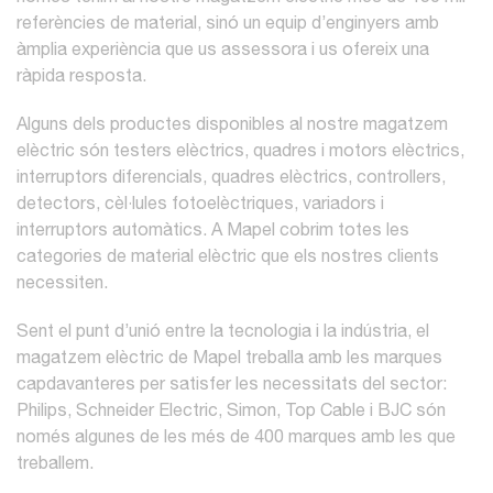
referències de material, sinó un equip d’enginyers amb
àmplia experiència que us assessora i us ofereix una
ràpida resposta.
Alguns dels productes disponibles al nostre magatzem
elèctric són testers elèctrics, quadres i motors elèctrics,
interruptors diferencials, quadres elèctrics, controllers,
detectors, cèl·lules fotoelèctriques, variadors i
interruptors automàtics. A Mapel cobrim totes les
categories de material elèctric que els nostres clients
necessiten.
Sent el punt d’unió entre la tecnologia i la indústria, el
magatzem elèctric de Mapel treballa amb les marques
capdavanteres per satisfer les necessitats del sector:
Philips, Schneider Electric, Simon, Top Cable i BJC són
només algunes de les més de 400 marques amb les que
treballem.