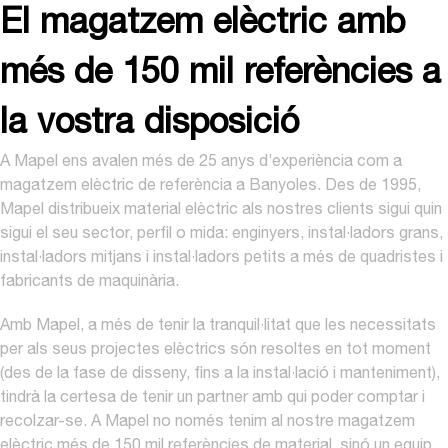
El magatzem elèctric amb
més de 150 mil referències a
la vostra disposició
A Mapel ens avalen més de 25 anys d’experiència com a
magatzem elèctric de referència a Banyoles. Des de 1995,
Mapel distribueix material elèctric als nostres clients sigui quin
sigui el seu sector, perfil o mida: enginyers, instal·ladors grans,
instal·ladors mitjans i instal·ladors petits a més de quadristes i
fabricants de maquinària.
Amb Mapel, a més de tenir la tranquil·litat que les necessitats
per als seus projectes elèctrics són resoltes en tot moment
(des de la fase de disseny, fins a la instal·lació i manteniment),
tindrà la certesa de tenir un partner amb qui poder comptar i
recolzar-se. A Mapel no només tenim al nostre magatzem
elèctric més de 150 mil referències de material, sinó un equip