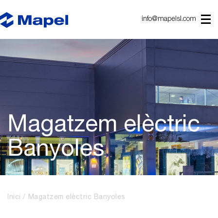
info@mapelsl.com
Magatzem elèctric
Banyoles
Inici
Magatzem elèctric Banyoles