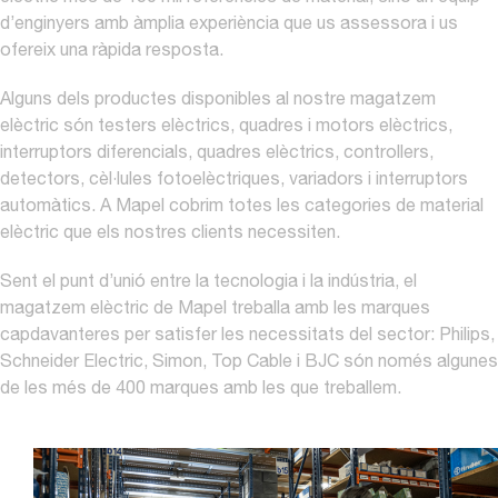
d’enginyers amb àmplia experiència que us assessora i us
ofereix una ràpida resposta.
Alguns dels productes disponibles al nostre magatzem
elèctric són testers elèctrics, quadres i motors elèctrics,
interruptors diferencials, quadres elèctrics, controllers,
detectors, cèl·lules fotoelèctriques, variadors i interruptors
automàtics. A Mapel cobrim totes les categories de material
elèctric que els nostres clients necessiten.
Sent el punt d’unió entre la tecnologia i la indústria, el
magatzem elèctric de Mapel treballa amb les marques
capdavanteres per satisfer les necessitats del sector: Philips,
Schneider Electric, Simon, Top Cable i BJC són només algunes
de les més de 400 marques amb les que treballem.