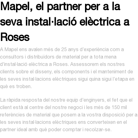
Mapel, el partner per a la
seva instal·lació elèctrica a
Roses
A Mapel ens avalen més de 25 anys d’experiència com a
consultors i distribuïdors de material per a tota mena
d’instal·lació elèctrica a Roses. Assessorem els nostres
clients sobre el disseny, els components i el manteniment de
les seves instal·lacions elèctriques sigui quina sigui l’etapa en
què es troben.
La ràpida resposta del nostre equip d’enginyers, el fet que el
client està al centre del nostre negoci i les més de 150 mil
referències de material que posem a la vostra disposició per a
les seves instal·lacions elèctriques ens converteixen en el
partner ideal amb què poder comptar i recolzar-se.