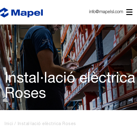
info@mapelsl.com
Instal·lació elèctrica
Roses
Inici
Instal·lació elèctrica Roses