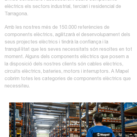
elèctrics els sectors industrial, terciari i residencial de
Tarragona.
Amb les nostres més de 150.000 referències de
components elèctrics, agilitzarà el desenvolupament dels
seus projectes elèctrics i tindrà la confiança i la
tranquil·litat que les seves necessitats són resoltes en tot
moment. Alguns dels components elèctrics que posem a
la disposició dels nostres clients són cables elèctrics,
circuits elèctrics, bateries, motors i interruptors. A Mapel
cobrim totes les categories de components elèctrics que
necessiteu.