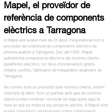
Mapel, el proveïdor de
referència de components
elèctrics a Tarragona
A Mapel ens avalen més de 25 anys d’experiència com a
proveïdor de referència de components elèctrics de
primera qualitat a Tarragona. Des del 1995, Mapel
subministra components elèctrics als nostres clients:
quadristes elèctrics, tot tipus d’instal·ladors (grans,
mitjans i petits), fabricants de maquinària i enginyers de
Tarragona.
No només som un proveïdor pels nostres clients, estem
orientats al client. Som un partner amb què els nostres
clients poden comptar i recolzar-se sigui quina sigui la
fase en què es troba el seu projecte elèctric. A Mapel som
a més consultors i assessorem sobre components