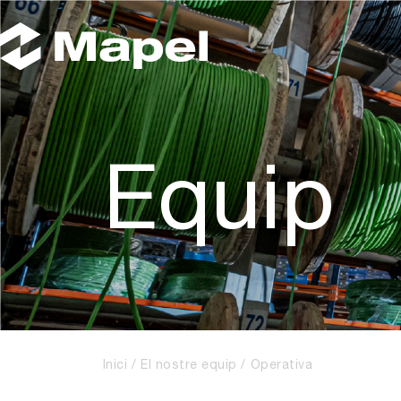
Equip
Inici
El nostre equip
Operativa