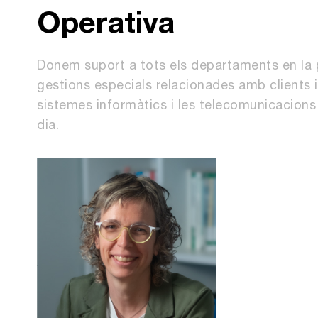
Operativa
Donem suport a tots els departaments en la pr
gestions especials relacionades amb clients
sistemes informàtics i les telecomunicacions
dia.