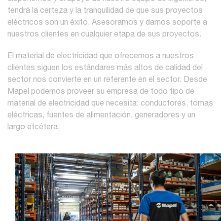
tendrá la certeza y la tranquilidad de que sus proyectos
eléctricos son un éxito. Asesoramos y damos soporte a
nuestros clientes en cualquier etapa de sus proyectos.
El material de electricidad que ofrecemos a nuestros
clientes siguen los estándares más altos de calidad del
sector nos convierte en un referente en el sector. Desde
Mapel podemos proveer su empresa de todo tipo de
material de electricidad que necesita: conductores, tomas
eléctricas, fuentes de alimentación, generadores y un
largo etcétera.