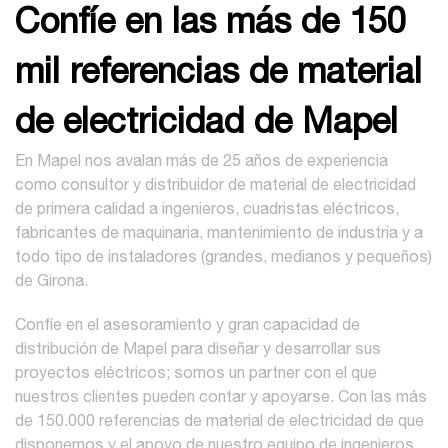
Confíe en las más de 150
mil referencias de material
de electricidad de Mapel
En Mapel nos avalan más de 25 años de experiencia
como consultor y distribuidor de material de electricidad
de primera calidad a ingenieros, cuadristas eléctricos,
fabricantes de maquinaria, mantenimiento de industria y a
todo tipo de instaladores (grandes, medianos y pequeños)
de Girona.
Confíe en el asesoramiento y gran capacidad de
distribución de Mapel para diseñar y desarrollar sus
proyectos eléctricos; somos un partner con el que
nuestros clientes pueden contar y apoyarse. Con las más
de 150.000 referencias de material de electricidad de que
disponemos y el apoyo de nuestro equipo de ingenieros,