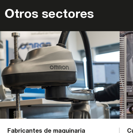
Otros sectores
Fabricantes de maquinaria
C