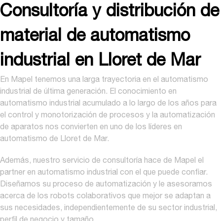
Consultoría y distribución de
material de automatismo
industrial en Lloret de Mar
En Mapel tenemos una larga trayectoria en el automatismo
industrial de última generación. El conocimiento en
automatismo industrial acumulado a lo largo de los años para
el control y monotorización de procesos y la automatización
de aparatos nos convierten en uno de los líderes en
automatismo de Lloret de Mar.
Además, nuestro servicio de consultoría hace de Mapel el
partner en automatismo industrial con el que puede confiar.
Diseñamos su proceso de automatización y le asesoramos
acerca de los robots colaborativos que mejor se adaptan a
sus necesidades, independientemente de su sector industrial,
perfil de negocio y tamaño.