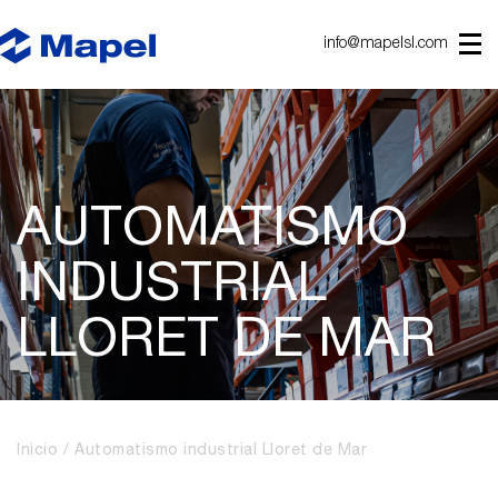
info@mapelsl.com
AUTOMATISMO
INDUSTRIAL
LLORET DE MAR
Inicio
Automatismo industrial Lloret de Mar