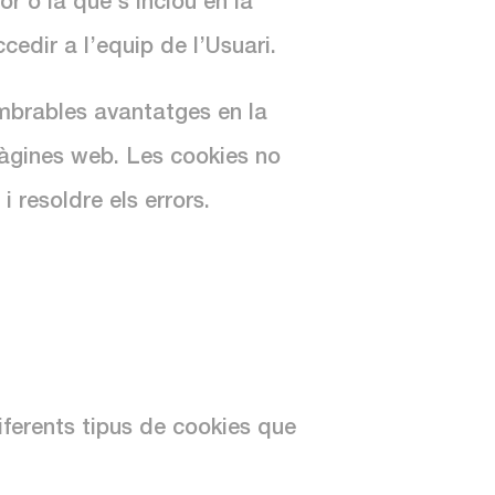
r o la que s’inclou en la
cedir a l’equip de l’Usuari.
ombrables avantatges en la
 pàgines web. Les cookies no
 resoldre els errors.
iferents tipus de cookies que