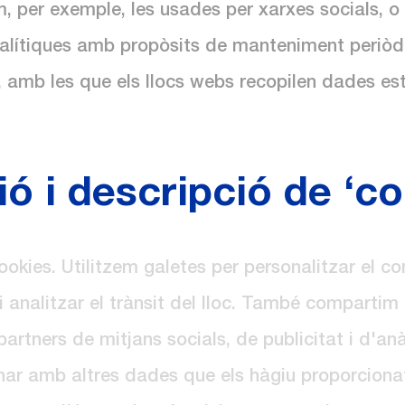
m, per exemple, les usades per xarxes socials, 
alítiques amb propòsits de manteniment periòdic i
i, amb les que els llocs webs recopilen dades est
ió i descripció de ‘co
ookies. Utilitzem galetes per personalitzar el cont
i analitzar el trànsit del lloc. També comparti
 partners de mitjans socials, de publicitat i d'an
nar amb altres dades que els hàgiu proporcionat