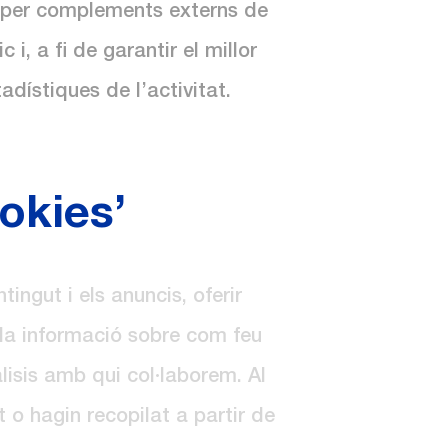
o per complements externs de
, a fi de garantir el millor
adístiques de l’activitat.
okies’
ingut i els anuncis, oferir
m la informació sobre com feu
àlisis amb qui col·laborem. Al
 o hagin recopilat a partir de