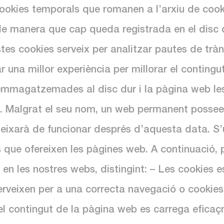
cookies temporals que romanen a l’arxiu de cook
e manera que cap queda registrada en el disc du
es cookies serveix per analitzar pautes de trànsi
una millor experiència per millorar el contingut i
emmagatzemades al disc dur i la pàgina web les
ta. Malgrat el seu nom, un web permanent possee
ixarà de funcionar després d’aquesta data. S’u
eis que ofereixen les pàgines web. A continuació,
s en les nostres webs, distingint: – Les cookies
erveixen per a una correcta navegació o cookies
el contingut de la pàgina web es carrega eficaç