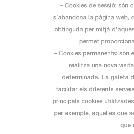
– Cookies de sessió: són 
s’abandona la pàgina web, d
obtinguda per mitjà d’aquest
permet proporcionar 
– Cookies permanents: són 
realitza una nova visi
determinada. La galeta de
facilitar els diferents serv
principals cookies utilitzade
per exemple, aquelles que s
que 