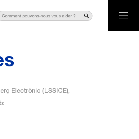
es
erç Electrònic (LSSICE),
b: