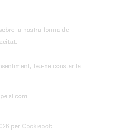
sobre la nostra forma de
acitat.
nsentiment, feu-ne constar la
apelsl.com
2026 per
Cookiebot
: