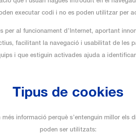
ació que l’usuari hagués introduït en el navegado
oden executar codi i no es poden utilitzar per ac
s per al funcionament d’Internet, aportant inn
ctius, facilitant la navegació i usabilitat de les
ips i que estiguin activades ajuda a identificar i
Tipus de cookies
més informació perquè s’entenguin millor els d
poden ser utilitzats: