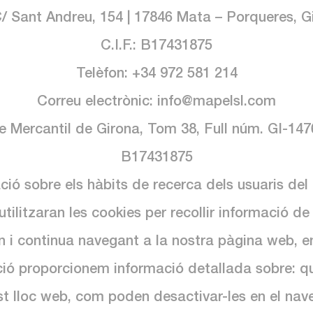
C/ Sant Andreu, 154 | 17846 Mata – Porqueres, Gi
C.I.F.: B17431875
Telèfon: +34 972 581 214
Correu electrònic: info@mapelsl.com
e Mercantil de Girona, Tom 38, Full núm. GI-147
B17431875
ió sobre els hàbits de recerca dels usuaris del 
’utilitzaran les cookies per recollir informació 
man i continua navegant a la nostra pàgina web, 
uació proporcionem informació detallada sobre: qu
est lloc web, com poden desactivar-les en el na