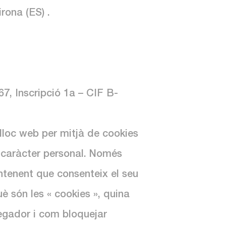
rona (ES) .
67, Inscripció 1a – CIF B-
lloc web per mitjà de cookies
de caràcter personal. Només
entenent que consenteix el seu
è són les « cookies », quina
vegador i com bloquejar