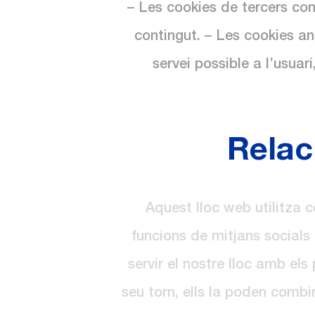
– Les cookies de tercers co
contingut. – Les cookies an
servei possible a l’usuar
Relac
Aquest lloc web utilitza c
funcions de mitjans socials 
servir el nostre lloc amb els
seu torn, ells la poden combi