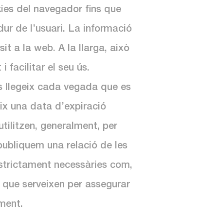
ies del navegador fins que
r de l’usuari. La informació
t a la web. A la llarga, això
 facilitar el seu ús.
 llegeix cada vegada que es
ix una data d’expiració
tilitzen, generalment, per
 publiquem una relació de les
 estrictament necessàries com,
 que serveixen per assegurar
ment.